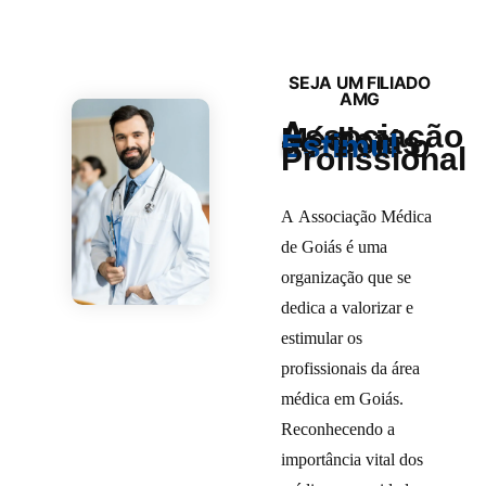
SEJA UM FILIADO
AMG
A
Associação
Médica
de Goiás
Val
o
Profissional
A Associação Médica
de Goiás é uma
organização que se
dedica a valorizar e
estimular os
profissionais da área
médica em Goiás.
Reconhecendo a
importância vital dos