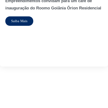
Festmego, a
al
Saiba Mais