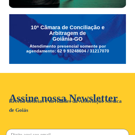
10ª Câmara de Conciliação e
Arbitragem de
Goiânia-GO
Atendimento presencial somente por
agendamento: 62 9 93248604 / 31217070
Assine nossa Newsletter
Receba notícias e novidades da Associação Médica
de Goiás