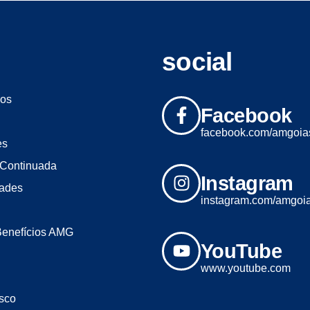
social
os
Facebook
facebook.com/amgoia
es
Continuada
Instagram
dades
instagram.com/amgoi
Benefícios AMG
YouTube
www.youtube.com
sco