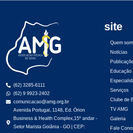
site
Quem som
Notícias
Publicaçõ
Educação 
Especiali
(62) 3285-6111
Serviços
(62) 9 9923-2402
Clube de 
comunicacao@amg.org.br
TV AMG
Avenida Portugal, 1148, Ed. Órion
Business & Health Complex,15º andar -
Galeria
Setor Marista Goiânia - GO | CEP:
Fale Cono