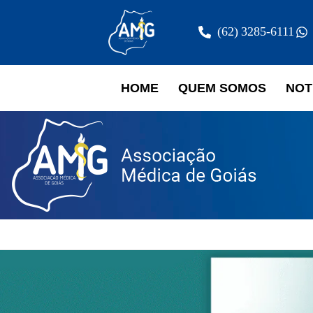
(62) 3285-6111
HOME
QUEM SOMOS
NOT