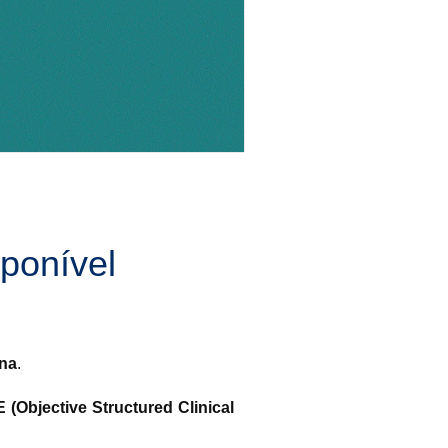
sponível
ina
.
(Objective Structured Clinical