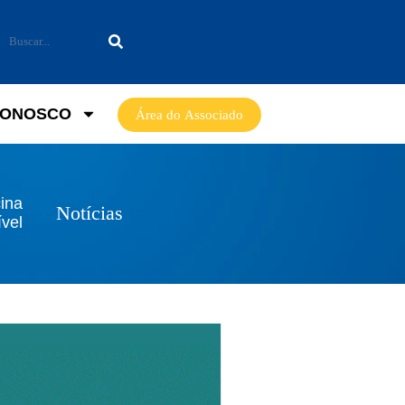
CONOSCO
Área do Associado
cina
Notícias
ível