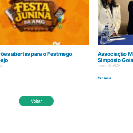
ções abertas para o Festmego
Associação Mé
ejo
Simpósio Goi
026
março 16, 2026
Ver mais
Voltar