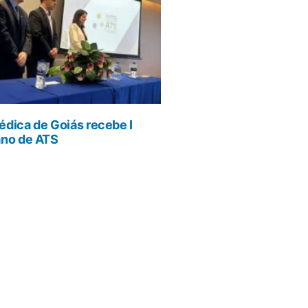
dica de Goiás recebe I
ano de ATS