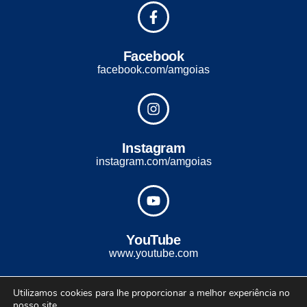
Facebook
facebook.com/amgoias
Instagram
instagram.com/amgoias
YouTube
www.youtube.com
Utilizamos cookies para lhe proporcionar a melhor experiência no
2022 - Todos os direitos reservados. Desenvolvido com ♡ por
nosso site.