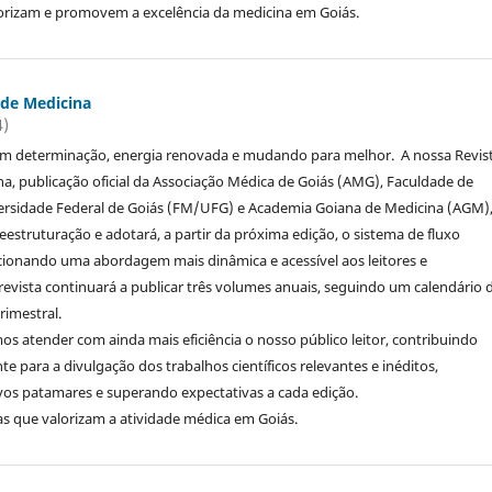
lorizam e promovem a excelência da medicina em Goiás.
 de Medicina
4)
om determinação, energia renovada e mudando para melhor. A nossa Revis
a, publicação oficial da Associação Médica de Goiás (AMG), Faculdade de
ersidade Federal de Goiás (FM/UFG) e Academia Goiana de Medicina (AGM)
estruturação e adotará, a partir da próxima edição, o sistema de fluxo
cionando uma abordagem mais dinâmica e acessível aos leitores e
revista continuará a publicar três volumes anuais, seguindo um calendário 
imestral.
s atender com ainda mais eficiência o nosso público leitor, contribuindo
 para a divulgação dos trabalhos científicos relevantes e inéditos,
os patamares e superando expectativas a cada edição.
as que valorizam a atividade médica em Goiás.