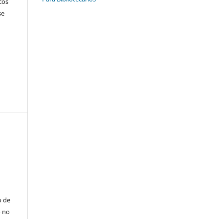
cos
se
o de
o no