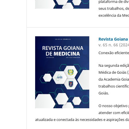
plataforma de div
seus trabalhos, d
excelência da Med
Revista Goiana
v. 65 n. 66 (202
Conexão eficient
Na segunda edição
Médica de Goiás 
da Academia Goia
trabalhos científ
Goiás.
O nosso objetivo p
atender com eficiê
atualizada e conectada às necessidades e aspirações 