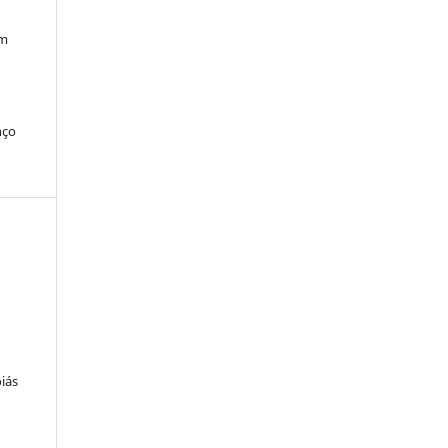
o
em
nço
iás