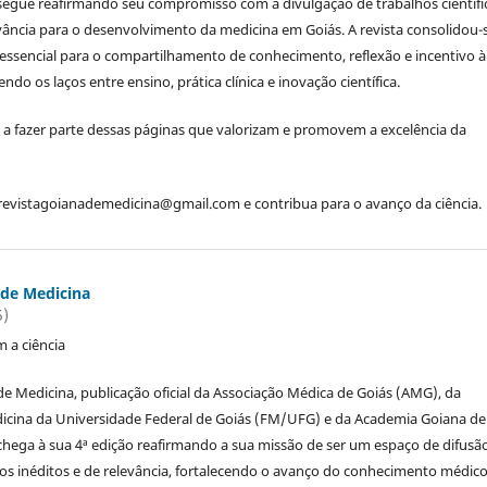
segue reafirmando seu compromisso com a divulgação de trabalhos científi
evância para o desenvolvimento da medicina em Goiás. A revista consolidou-
ssencial para o compartilhamento de conhecimento, reflexão e incentivo à
endo os laços entre ensino, prática clínica e inovação científica.
a fazer parte dessas páginas que valorizam e promovem a excelência da
revistagoianademedicina@gmail.com e contribua para o avanço da ciência.
 de Medicina
5)
 a ciência
de Medicina, publicação oficial da Associação Médica de Goiás (AMG), da
icina da Universidade Federal de Goiás (FM/UFG) e da Academia Goiana de
hega à sua 4ª edição reafirmando a sua missão de ser um espaço de difusã
icos inéditos e de relevância, fortalecendo o avanço do conhecimento médic