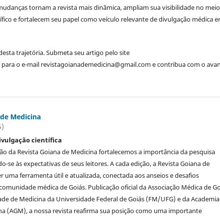
s mudanças tornam a revista mais dinâmica, ampliam sua visibilidade no mei
ífico e fortalecem seu papel como veículo relevante de divulgação médica 
sta trajetória. Submeta seu artigo pelo site
para o e-mail revistagoianademedicina@gmail.com e contribua com o ava
 de Medicina
5)
ivulgação científica
ão da Revista Goiana de Medicina fortalecemos a importância da pesquisa
ndo-se às expectativas de seus leitores. A cada edição, a Revista Goiana de
r uma ferramenta útil e atualizada, conectada aos anseios e desafios
comunidade médica de Goiás. Publicação oficial da Associação Médica de Go
ade de Medicina da Universidade Federal de Goiás (FM/UFG) e da Academia
na (AGM), a nossa revista reafirma sua posição como uma importante