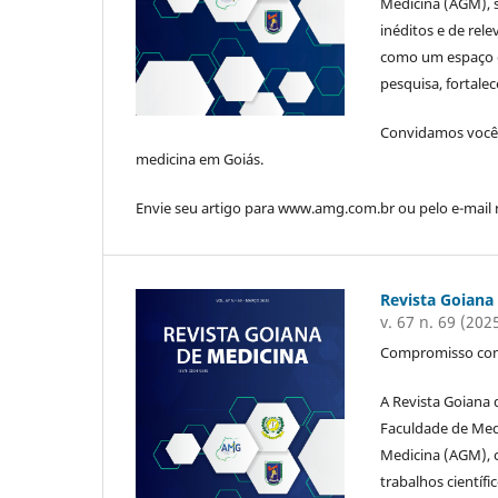
Medicina (AGM), 
inéditos e de rel
como um espaço e
pesquisa, fortalec
Convidamos você 
medicina em Goiás.
Envie seu artigo para www.amg.com.br ou pelo e-mail 
Revista Goiana
v. 67 n. 69 (202
Compromisso com
A Revista Goiana 
Faculdade de Med
Medicina (AGM), c
trabalhos científ