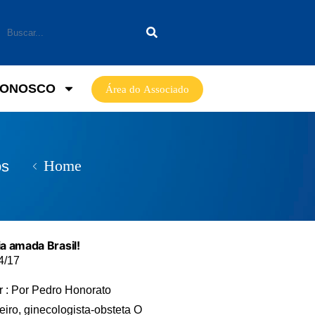
CONOSCO
Área do Associado
Home
os
ia amada Brasil!
4/17
r : Por Pedro Honorato
eiro, ginecologista-obsteta O