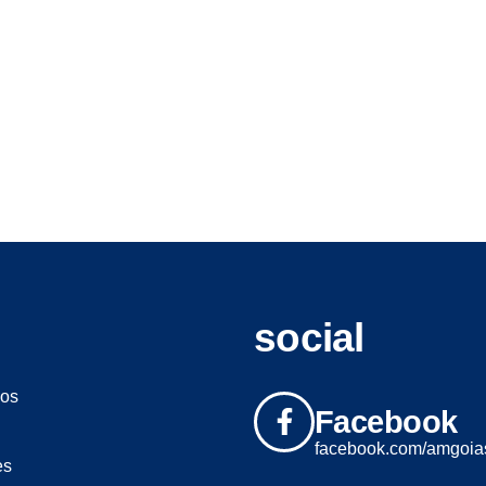
social
os
Facebook
facebook.com/amgoia
es