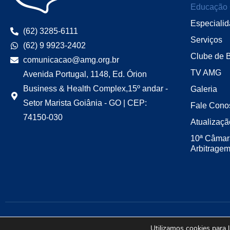
Educação 
Especiali
(62) 3285-6111
Serviços
(62) 9 9923-2402
Clube de 
comunicacao@amg.org.br
TV AMG
Avenida Portugal, 1148, Ed. Órion
Business & Health Complex,15º andar -
Galeria
Setor Marista Goiânia - GO | CEP:
Fale Cono
74150-030
Atualizaçã
10ª Câmar
Arbitrage
Utilizamos cookies para 