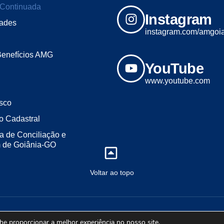
Continuada
Instagram
dades
instagram.com/amgoi
Benefícios AMG
YouTube
www.youtube.com
sco
o Cadastral
a de Conciliação e
m de Goiânia-GO
Voltar ao topo
2023 - Todos os direitos reservados. Desenvolvido por ALL LINE MÍDI
lhe proporcionar a melhor experiência no nosso site.