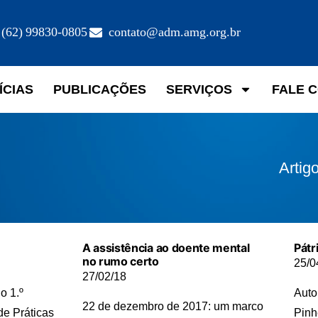
(62) 99830-0805
contato@adm.amg.org.br
ÍCIAS
PUBLICAÇÕES
SERVIÇOS
FALE 
Artig
A assistência ao doente mental
Pátr
no rumo certo
25/0
27/02/18
o 1.º
Auto
22 de dezembro de 2017: um marco
de Práticas
Pinh