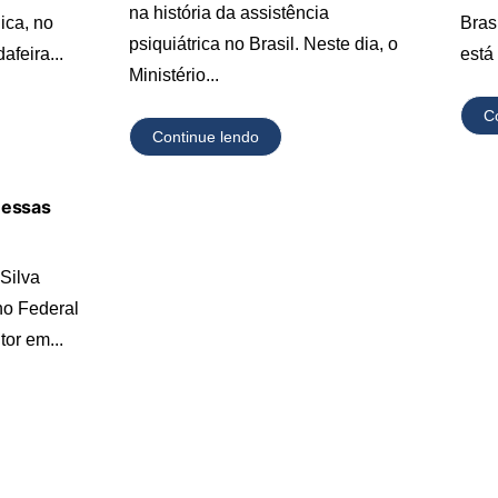
na história da assistência
ica, no
Brasi
psiquiátrica no Brasil. Neste dia, o
afeira...
está
Ministério...
C
Continue lendo
messas
 Silva
ho Federal
or em...