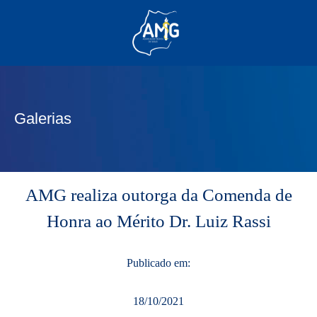
(62) 3285-6111
(62) 99830-0805
contato@adm.amg.org.br
Galerias
Área do Associado
AMG realiza outorga da Comenda de
Honra ao Mérito Dr. Luiz Rassi
Publicado em:
18/10/2021