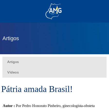
(62) 3285-6111
(62) 99830-0805
contato@adm.amg.org.br
Artigos
Área do Associado
Artigos
Vídeos
Pátria amada Brasil!
Autor :
Por Pedro Honorato Pinheiro, ginecologista-obsteta