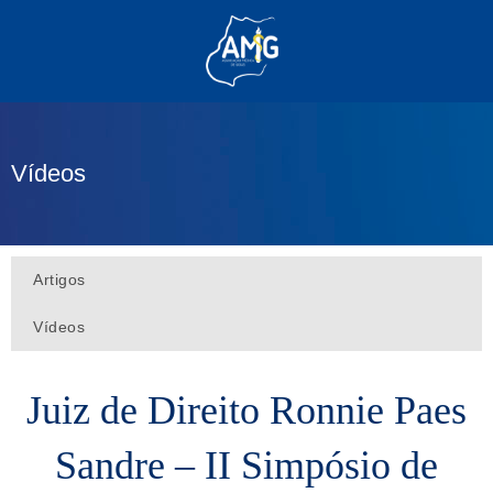
(62) 3285-6111
(62) 99830-0805
contato@adm.amg.org.br
Vídeos
Área do Associado
Artigos
Vídeos
Juiz de Direito Ronnie Paes
Sandre – II Simpósio de