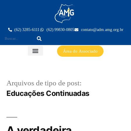
(62) 3285-6111
(62) 99830-0805
contato@adm.amg.org.br
Área do Associado
Arquivos de tipo de post:
Educações Continuadas
A verdadeira