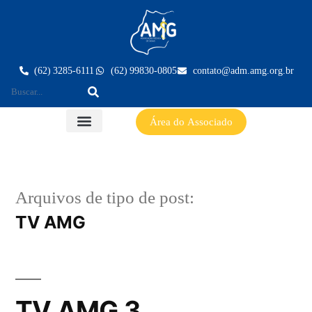
(62) 3285-6111
(62) 99830-0805
contato@adm.amg.org.br
Área do Associado
Arquivos de tipo de post:
TV AMG
TV AMG 3