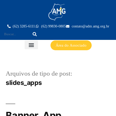
(62) 3285-6111
(62) 99830-0805
contato@adm.amg.org.br
Área do Associado
Arquivos de tipo de post:
slides_apps
Banner_App