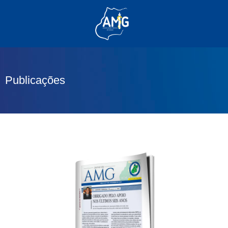
(62) 3285-6111
(62) 99830-0805
contato@adm.amg.org.br
Publicações
Área do Associado