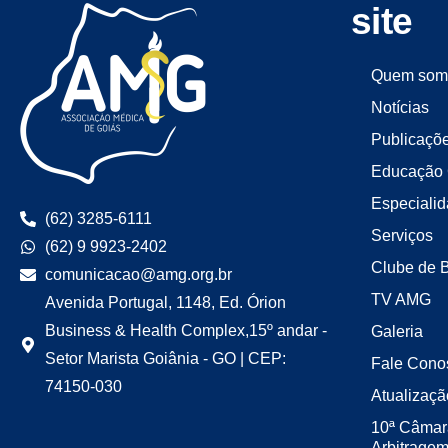
site
Quem som
Notícias
Publicaçõ
Educação 
Especiali
(62) 3285-6111
Serviços
(62) 9 9923-2402
Clube de 
comunicacao@amg.org.br
TV AMG
Avenida Portugal, 1148, Ed. Órion
Business & Health Complex,15º andar -
Galeria
Setor Marista Goiânia - GO | CEP:
Fale Cono
74150-030
Atualizaçã
10ª Câmar
Arbitrage