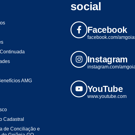
social
os
Facebook
facebook.com/amgoia
es
Continuada
Instagram
dades
instagram.com/amgoi
Benefícios AMG
YouTube
www.youtube.com
sco
o Cadastral
a de Conciliação e
m de Goiânia-GO