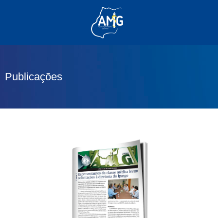
(62) 3285-6111
(62) 99830-0805
contato@adm.amg.org.br
Publicações
Área do Associado