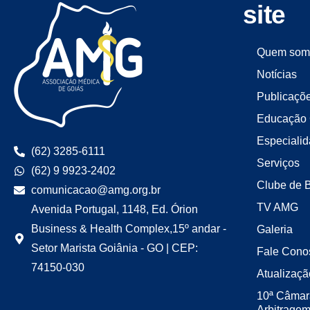
site
Quem som
Notícias
Publicaçõ
Educação 
Especiali
(62) 3285-6111
Serviços
(62) 9 9923-2402
Clube de 
comunicacao@amg.org.br
TV AMG
Avenida Portugal, 1148, Ed. Órion
Business & Health Complex,15º andar -
Galeria
Setor Marista Goiânia - GO | CEP:
Fale Cono
74150-030
Atualizaçã
10ª Câmar
Arbitrage