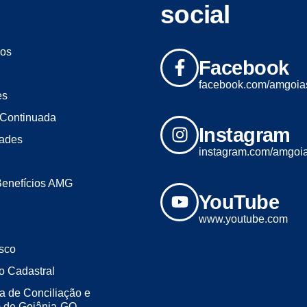
social
os
Facebook
facebook.com/amgoia
es
Continuada
Instagram
dades
instagram.com/amgoi
Benefícios AMG
YouTube
www.youtube.com
sco
o Cadastral
a de Conciliação e
m de Goiânia-GO