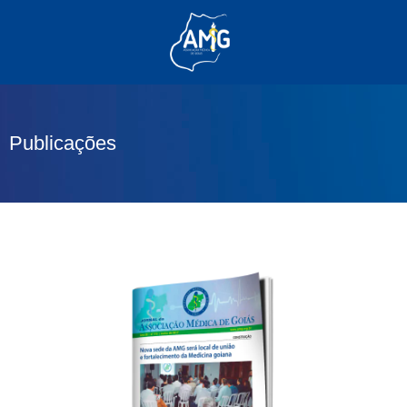
(62) 3285-6111
(62) 99830-0805
contato@adm.amg.org.br
Publicações
Área do Associado