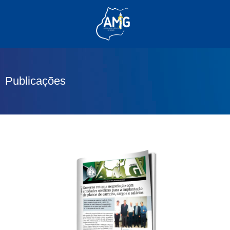
(62) 3285-6111
(62) 99830-0805
contato@adm.amg.org.br
Publicações
Área do Associado