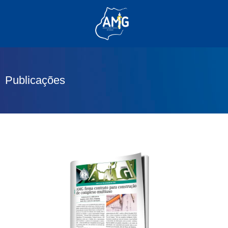
(62) 3285-6111
(62) 99830-0805
contato@adm.amg.org.br
Publicações
Área do Associado