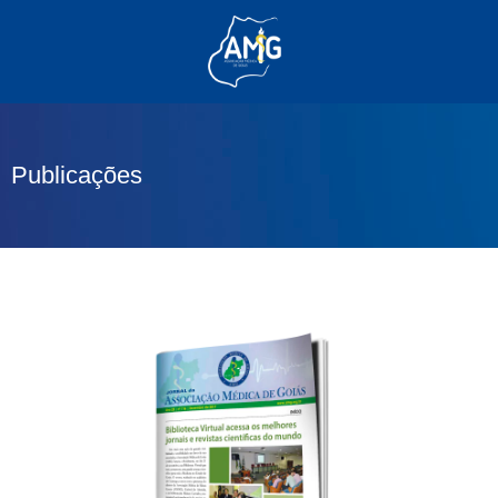
(62) 3285-6111
(62) 99830-0805
contato@adm.amg.org.br
Publicações
Área do Associado