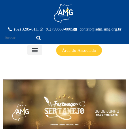
(62) 3285-6111
(62) 99830-0805
contato@adm.amg.org.br
Área do Associado