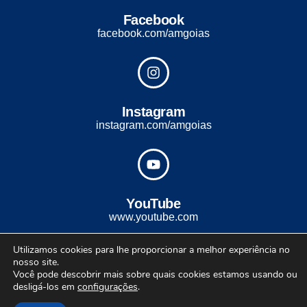
Facebook
facebook.com/amgoias
Instagram
instagram.com/amgoias
YouTube
www.youtube.com
Utilizamos cookies para lhe proporcionar a melhor experiência no
2022 - Todos os direitos reservados. Desenvolvido com ♡ por
nosso site.
Conexão Soluções Corporativas
Você pode descobrir mais sobre quais cookies estamos usando ou
desligá-los em
configurações
.