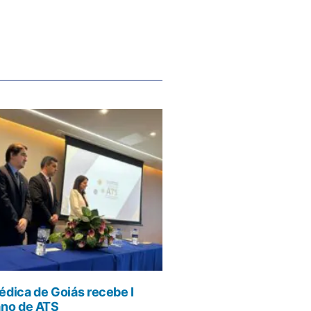
dica de Goiás recebe I
ano de ATS