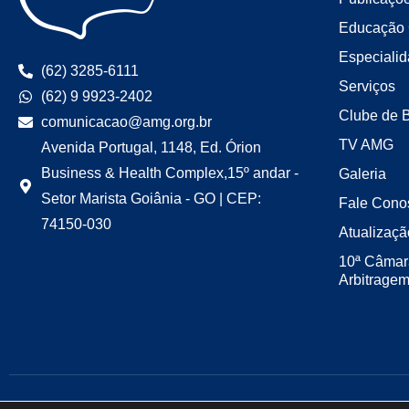
Educação 
Especiali
(62) 3285-6111
Serviços
(62) 9 9923-2402
Clube de 
comunicacao@amg.org.br
TV AMG
Avenida Portugal, 1148, Ed. Órion
Business & Health Complex,15º andar -
Galeria
Setor Marista Goiânia - GO | CEP:
Fale Cono
74150-030
Atualizaçã
10ª Câmar
Arbitrage