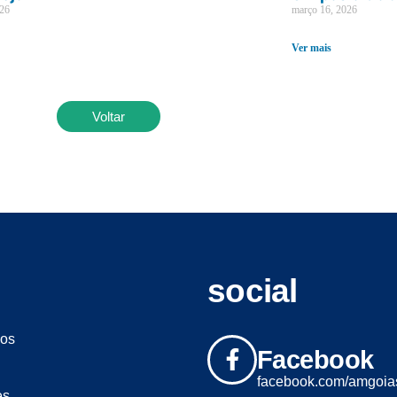
026
março 16, 2026
Ver mais
Voltar
social
os
Facebook
facebook.com/amgoia
es