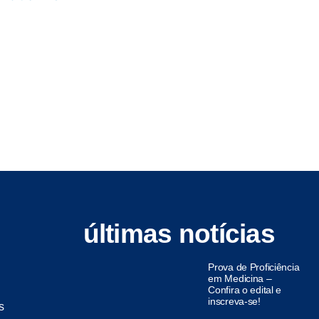
últimas notícias
Prova de Proficiência
em Medicina –
Confira o edital e
inscreva-se!
s