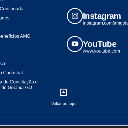
Continuada
Instagram
dades
instagram.com/amgoi
Benefícios AMG
YouTube
www.youtube.com
sco
o Cadastral
a de Conciliação e
m de Goiânia-GO
Voltar ao topo
2023 - Todos os direitos reservados. Desenvolvido por ALL LINE MÍDI