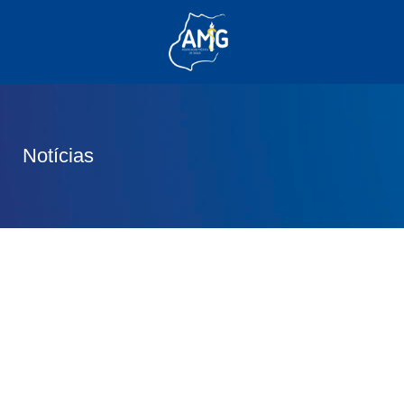
(62) 3285-6111
(62) 99830-0805
contato@adm.amg.org.br
Notícias
Área do Associado