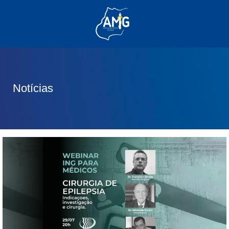
(62) 3285-6111
(62) 99830-0805
contato@adm.amg.org.br
Notícias
Área do Associado