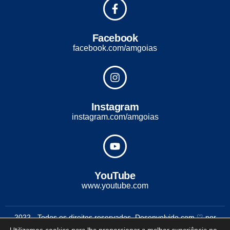
Facebook
facebook.com/amgoias
Instagram
instagram.com/amgoias
YouTube
www.youtube.com
2022 - Todos os direitos reservados. Desenvolvido com ♡ por
Conexão Soluções Corporativas