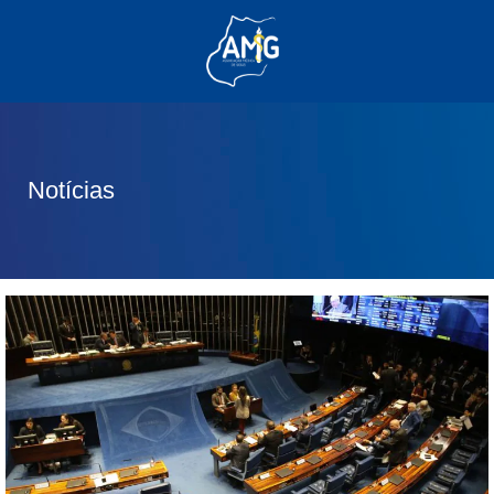
(62) 3285-6111
(62) 99830-0805
contato@adm.amg.org.br
Notícias
Área do Associado