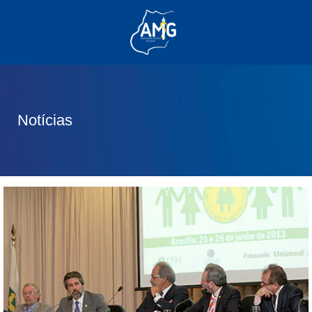
(62) 3285-6111
(62) 99830-0805
contato@adm.amg.org.br
Notícias
Área do Associado