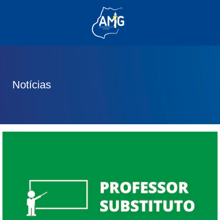
(62) 3285-6111
(62) 99830-0805
contato@adm.amg.org.br
Notícias
Área do Associado