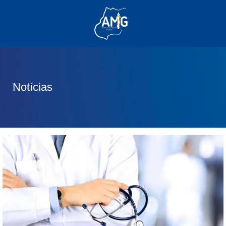
(62) 3285-6111
(62) 99830-0805
contato@adm.amg.org.br
Notícias
Área do Associado