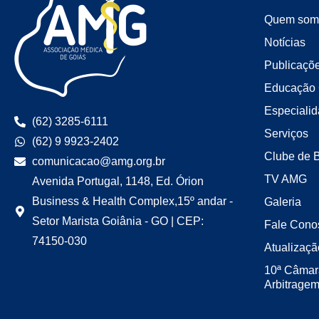
Quem som
Notícias
Publicaçõ
Educação 
Especiali
(62) 3285-6111
Serviços
(62) 9 9923-2402
Clube de 
comunicacao@amg.org.br
TV AMG
Avenida Portugal, 1148, Ed. Órion
Business & Health Complex,15º andar -
Galeria
Setor Marista Goiânia - GO | CEP:
Fale Cono
74150-030
Atualizaçã
10ª Câmar
Arbitrage