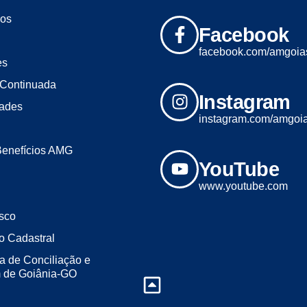
os
Facebook
facebook.com/amgoia
es
Continuada
Instagram
dades
instagram.com/amgoi
Benefícios AMG
YouTube
www.youtube.com
sco
o Cadastral
a de Conciliação e
m de Goiânia-GO