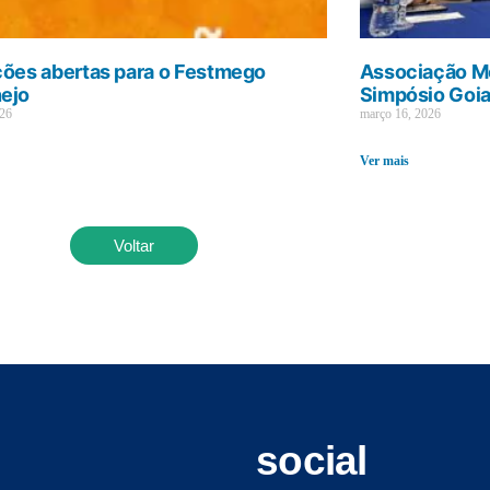
ções abertas para o Festmego
Associação Mé
ejo
Simpósio Goi
026
março 16, 2026
Ver mais
Voltar
social