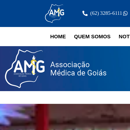
(62) 3285-6111
HOME
QUEM SOMOS
NOT