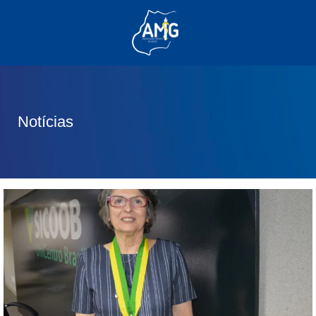
(62) 3285-6111
(62) 99830-0805
contato@adm.amg.org.br
Notícias
Área do Associado