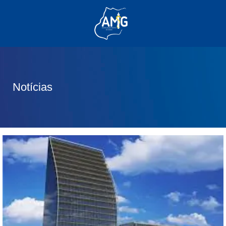
(62) 3285-6111
(62) 99830-0805
contato@adm.amg.org.br
Notícias
Área do Associado