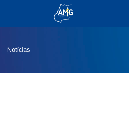
(62) 3285-6111
(62) 99830-0805
contato@adm.amg.org.br
Notícias
Área do Associado