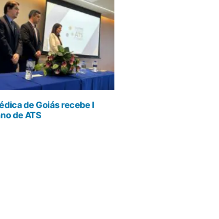
dica de Goiás recebe I
ano de ATS