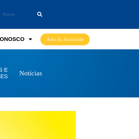
CONOSCO
Área do Associado
S E
Notícias
ES