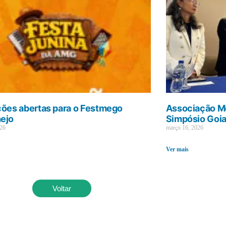
ções abertas para o Festmego
Associação Mé
ejo
Simpósio Goi
026
março 16, 2026
Ver mais
Voltar