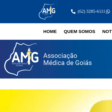
(62) 3285-6111
HOME
QUEM SOMOS
NOT