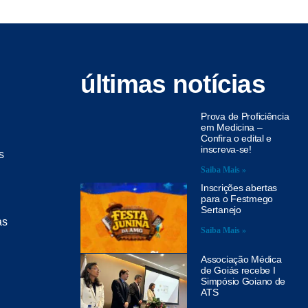
últimas notícias
Prova de Proficiência
em Medicina –
Confira o edital e
inscreva-se!
s
Saiba Mais »
Inscrições abertas
para o Festmego
Sertanejo
as
Saiba Mais »
Associação Médica
de Goiás recebe I
Simpósio Goiano de
ATS