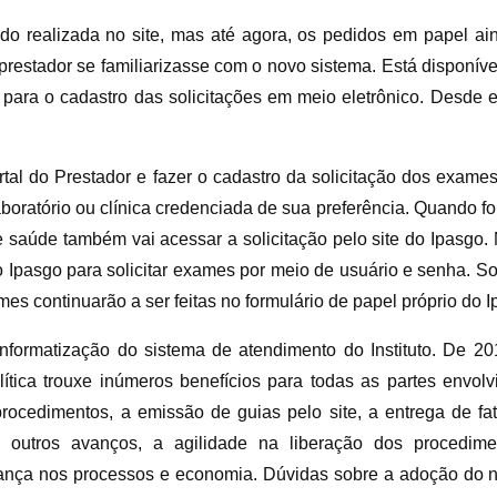
ndo realizada no site, mas até agora, os pedidos em papel a
 prestador se familiarizasse com o novo sistema. Está disponíve
para o cadastro das solicitações em meio eletrônico. Desde e
al do Prestador e fazer o cadastro da solicitação dos exames
boratório ou clínica credenciada de sua preferência. Quando fo
e saúde também vai acessar a solicitação pelo site do Ipasgo
o Ipasgo para solicitar exames por meio de usuário e senha. S
es continuarão a ser feitas no formulário de papel próprio do I
formatização do sistema de atendimento do Instituto. De 2
ítica trouxe inúmeros benefícios para todas as partes envolv
 procedimentos, a emissão de guias pelo site, a entrega de fa
 outros avanços, a agilidade na liberação dos procedime
nça nos processos e economia. Dúvidas sobre a adoção do 