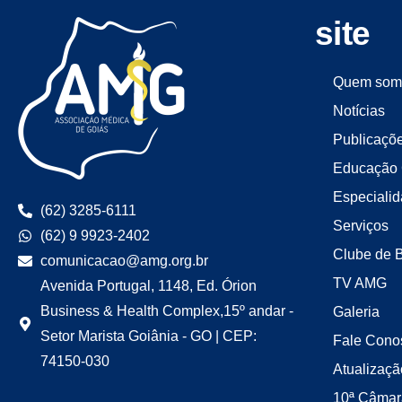
site
Quem som
Notícias
Publicaçõ
Educação 
Especiali
(62) 3285-6111
Serviços
(62) 9 9923-2402
Clube de 
comunicacao@amg.org.br
TV AMG
Avenida Portugal, 1148, Ed. Órion
Business & Health Complex,15º andar -
Galeria
Setor Marista Goiânia - GO | CEP:
Fale Cono
74150-030
Atualizaçã
10ª Câmar