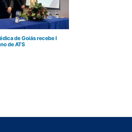
dica de Goiás recebe I
ano de ATS