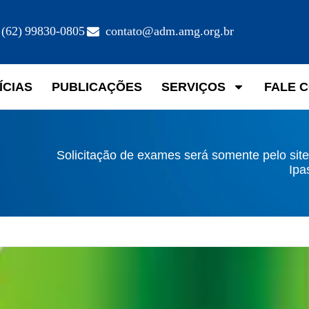
(62) 99830-0805
contato@adm.amg.org.br
ÍCIAS
PUBLICAÇÕES
SERVIÇOS
FALE 
Solicitação de exames será somente pelo sit
Ipa