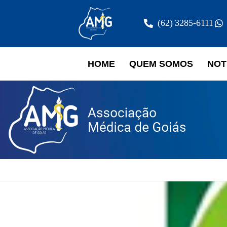
(62) 3285-6111
HOME
QUEM SOMOS
NOT