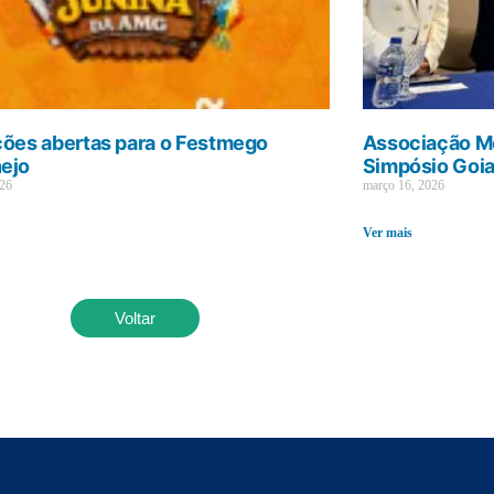
ções abertas para o Festmego
Associação Mé
ejo
Simpósio Goi
026
março 16, 2026
Ver mais
Voltar