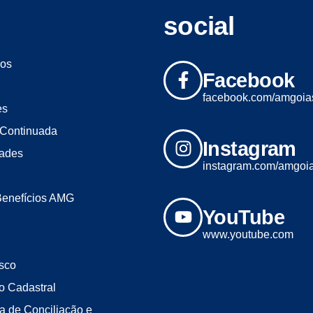
social
os
Facebook
facebook.com/amgoia
es
Continuada
Instagram
dades
instagram.com/amgoi
Benefícios AMG
YouTube
www.youtube.com
sco
o Cadastral
a de Conciliação e