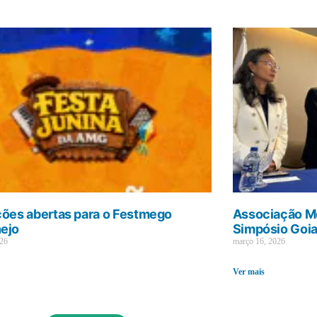
ções abertas para o Festmego
Associação Mé
ejo
Simpósio Goi
026
março 16, 2026
Ver mais