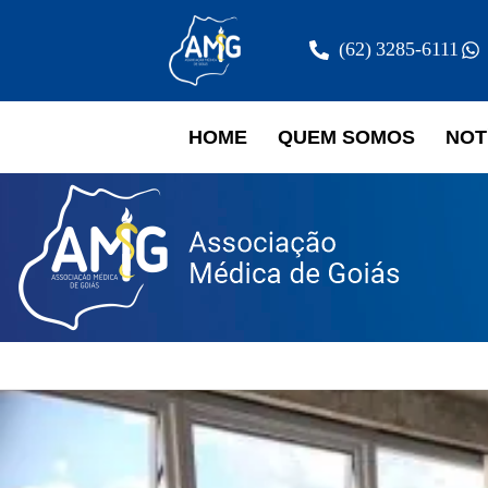
(62) 3285-6111
HOME
QUEM SOMOS
NOT