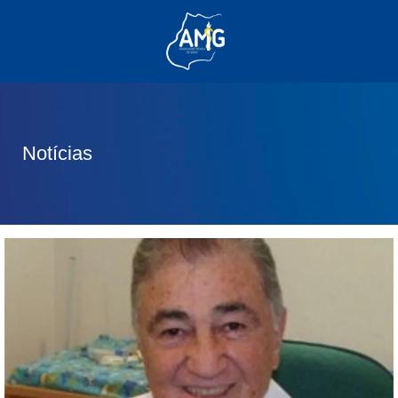
(62) 3285-6111
(62) 99830-0805
contato@adm.amg.org.br
Notícias
Área do Associado