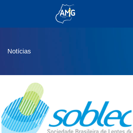
(62) 3285-6111
(62) 99830-0805
contato@adm.amg.org.br
Notícias
Área do Associado