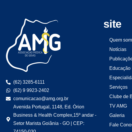
site
Quem som
Notícias
Publicaçõ
Educação 
Especiali
(62) 3285-6111
Serviços
(62) 9 9923-2402
Clube de 
comunicacao@amg.org.br
TV AMG
Avenida Portugal, 1148, Ed. Órion
Business & Health Complex,15º andar -
Galeria
Setor Marista Goiânia - GO | CEP:
Fale Cono
74150-030