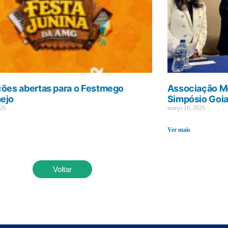
ções abertas para o Festmego
Associação Mé
ejo
Simpósio Goi
026
março 16, 2026
Ver mais
Voltar