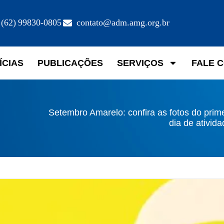
(62) 99830-0805
contato@adm.amg.org.br
ÍCIAS
PUBLICAÇÕES
SERVIÇOS
FALE 
Setembro Amarelo: confira as fotos do prim
dia de ativid