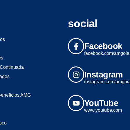
social
os
Facebook
facebook.com/amgoia
es
Continuada
Instagram
dades
instagram.com/amgoi
Benefícios AMG
YouTube
www.youtube.com
sco