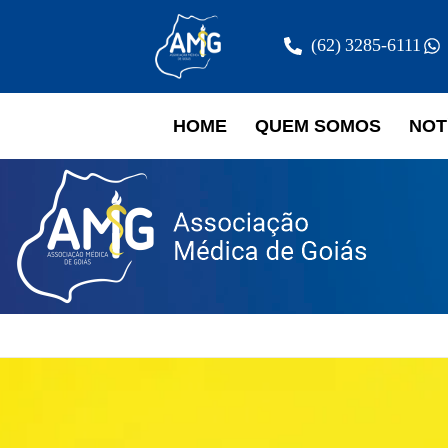
(62) 3285-6111
HOME
QUEM SOMOS
NOT