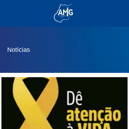
(62) 3285-6111
(62) 99830-0805
contato@adm.amg.org.br
Notícias
Área do Associado