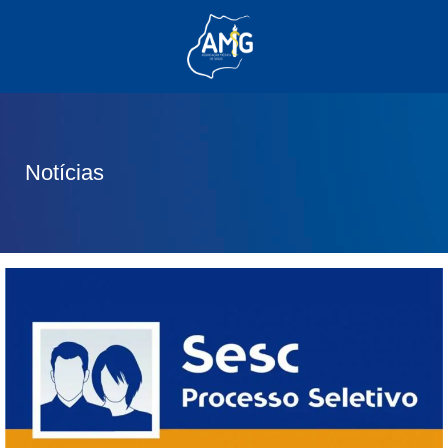
(62) 3285-6111
(62) 99830-0805
contato@adm.amg.org.br
Notícias
Área do Associado