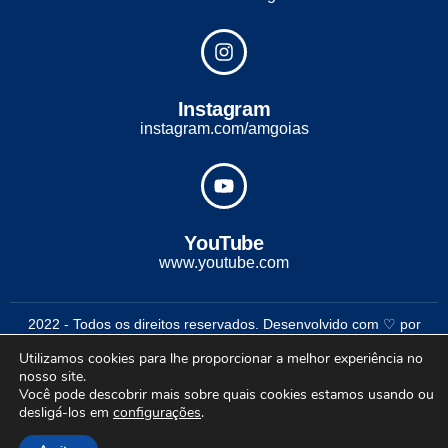
Instagram
instagram.com/amgoias
YouTube
www.youtube.com
2022 - Todos os direitos reservados. Desenvolvido com ♡ por
Conexão Soluções Corporativas
Utilizamos cookies para lhe proporcionar a melhor experiência no
nosso site.
Você pode descobrir mais sobre quais cookies estamos usando ou
desligá-los em
configurações
.