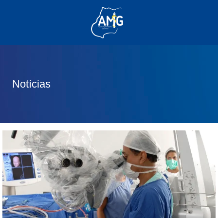
(62) 3285-6111
(62) 99830-0805
contato@adm.amg.org.br
Notícias
Área do Associado