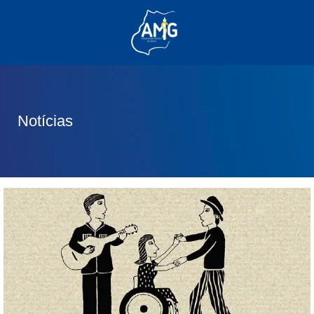
(62) 3285-6111
(62) 99830-0805
contato@adm.amg.org.br
Notícias
Área do Associado