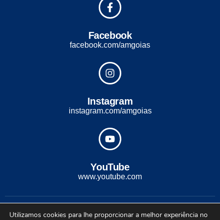
Facebook
facebook.com/amgoias
Instagram
instagram.com/amgoias
YouTube
www.youtube.com
2022 - Todos os direitos reservados. Desenvolvido com ♡ por
Utilizamos cookies para lhe proporcionar a melhor experiência no
Conexão Soluções Corporativas