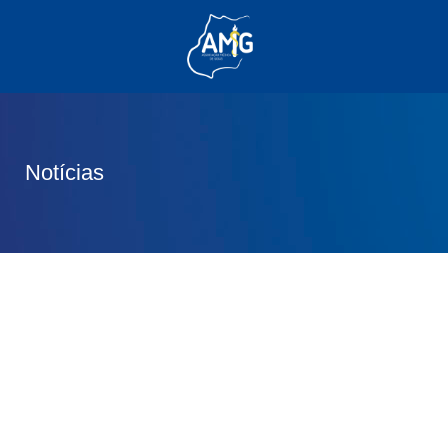
(62) 3285-6111
(62) 99830-0805
contato@adm.amg.org.br
Notícias
Área do Associado