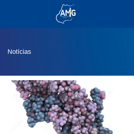
(62) 3285-6111
(62) 99830-0805
contato@adm.amg.org.br
Notícias
Área do Associado