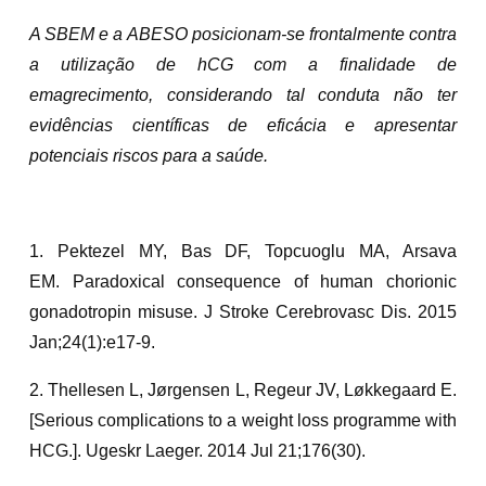
A SBEM e a ABESO posicionam-se frontalmente contra
a utilização de hCG com a finalidade de
emagrecimento, considerando tal conduta não ter
evidências científicas de eficácia e apresentar
potenciais riscos para a saúde.
1. Pektezel MY, Bas DF, Topcuoglu MA, Arsava
EM. Paradoxical consequence of human chorionic
gonadotropin misuse. J Stroke Cerebrovasc Dis. 2015
Jan;24(1):e17-9.
2. Thellesen L, Jørgensen L, Regeur JV, Løkkegaard E.
[Serious complications to a weight loss programme with
HCG.]. Ugeskr Laeger. 2014 Jul 21;176(30).