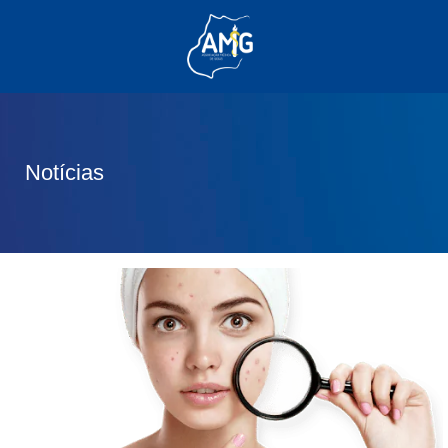
(62) 3285-6111
(62) 99830-0805
contato@adm.amg.org.br
Notícias
Área do Associado