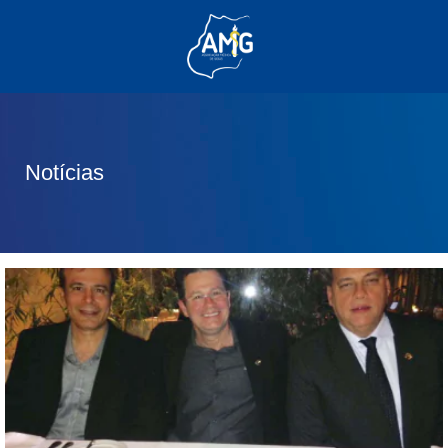
(62) 3285-6111
(62) 99830-0805
contato@adm.amg.org.br
Notícias
Área do Associado