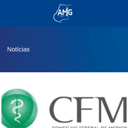
(62) 3285-6111
(62) 99830-0805
contato@adm.amg.org.br
Notícias
Área do Associado