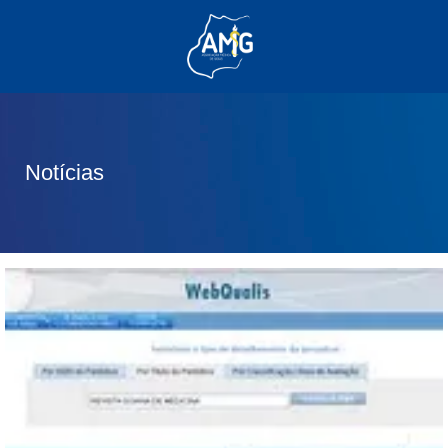
(62) 3285-6111
(62) 99830-0805
contato@adm.amg.org.br
Notícias
Área do Associado