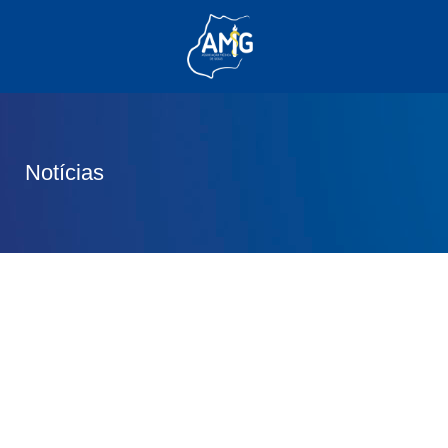
(62) 3285-6111
(62) 99830-0805
contato@adm.amg.org.br
Notícias
Área do Associado