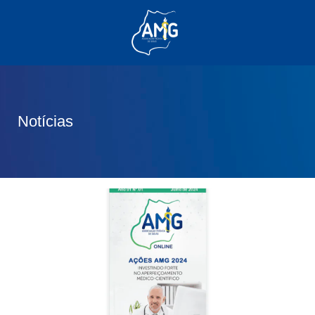
(62) 3285-6111
(62) 99830-0805
contato@adm.amg.org.br
Notícias
Área do Associado